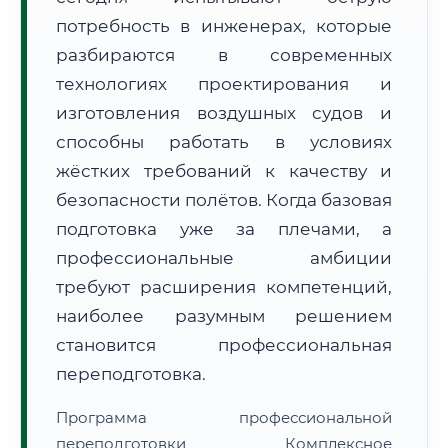
потребность в инженерах, которые
разбираются в современных
технологиях проектирования и
изготовления воздушных судов и
способны работать в условиях
🚚
Расчет логистики оригиналов:
• Маршрут транзита:
~316 км
жёстких требований к качеству и
• Экспресс-доставка СДЭК / Почтой:
1–2 рабочих дня
безопасности полётов. Когда базовая
📜 Документы и аккредитация
ФИС ФРДО
подготовка уже за плечами, а
профессиональные амбиции
требуют расширения компетенций,
🔍
Нажмите на документ для увеличения и просмотра
наиболее разумным решением
становится профессиональная
переподготовка.
Программа профессиональной
переподготовки Комплексное