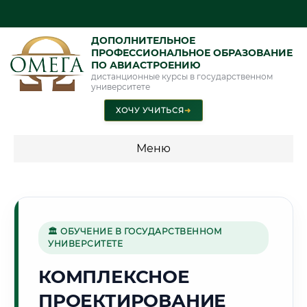
ДОПОЛНИТЕЛЬНОЕ
ПРОФЕССИОНАЛЬНОЕ ОБРАЗОВАНИЕ
ПО АВИАСТРОЕНИЮ
дистанционные курсы в государственном
университете
ХОЧУ УЧИТЬСЯ
➜
Меню
💰 ПРОГРАММЫ И СТОИМОСТЬ
Стоимость по программам обучения "Авиастроение"
🏛 ОБУЧЕНИЕ В ГОСУДАРСТВЕННОМ
УНИВЕРСИТЕТЕ
🌾
КОМПЛЕКСНОЕ
ПРОЕКТИРОВАНИЕ
Г. БИЙСК