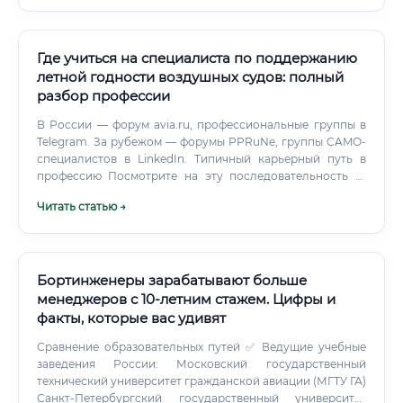
производства самолётов» стоит в самом центре этого
захватывающего мира. Но давайте разберёмся: что
именно скрывается за этим названием и зачем вообще
нужны люди этой профессии?
Где учиться на специалиста по поддержанию
летной годности воздушных судов: полный
разбор профессии
В России — форум avia.ru, профессиональные группы в
Telegram. За рубежом — форумы PPRuNe, группы CAMO-
специалистов в LinkedIn. Типичный карьерный путь в
профессию Посмотрите на эту последовательность —
она отражает реальность, а не идеальную схему из
Читать статью →
учебника: Авиационный вуз (4–6 лет) Должность
авиатехника в МРО или авиакомпании (2–4 года)
Получение лицензии по ФАП-66 (параллельно с
практикой) Переход в отдел CAMO на позицию
специалиста Обучение по конкретным типам воздушных
Бортинженеры зарабатывают больше
судов Накопление опыта и авторизаций Старший
менеджеров с 10-летним стажем. Цифры и
специалист → руководитель группы → начальник отдела
факты, которые вас удивят
Этот путь занимает в среднем 8–12 лет до уровня
уверенного старшего специалиста.
Сравнение образовательных путей ✅ Ведущие учебные
заведения России: Московский государственный
технический университет гражданской авиации (МГТУ ГА)
Санкт-Петербургский государственный университет