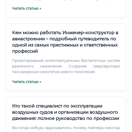
гражданской авиации (СПбГУ ГА) Ульяновский институт
Читать статью →
гражданской авиации Академия гражданской авиации
(Санкт-Петербург) Авиационные учебные центры
крупных авиакомпаний («Аэрофлот», «ЮТэйр» и др.)
Можно ли войти в профессию без опыта ⚠️ Это один из
наиболее острых вопросов для людей, рассматривающих
Кем можно работать: Инженер-конструктор в
смену специальности. Ответ — частичный «да», но с
авиастроении – подробный путеводитель по
серьёзными оговорками.
одной из самых престижных и ответственных
профессий
Проектирование интеллектуальных беспилотных систем
различного назначения. Создание сверхзвуковых
пассажирских самолетов нового поколения.
Читать статью →
Кто такой специалист по эксплуатации
воздушных судов и организации воздушного
движения: полное руководство по профессии
Вы когда-нибудь задумывались, почему лайнеры никогда