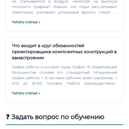
не сталкиваются в воздухе, несмотря на высокую
плотность трафика? Именно эти люди рассчитывают
траектории, учитывают штормовые фронты, следят за
работой систем и мгновенно принимают решения при
Читать статью →
любых отклонениях от нормы. Работа здесь базируется
на жестких регламентах, международном праве и
доведенных до автоматизма навыках.
Что входит в круг обязанностей
проектировщика композитных конструкций в
авиастроении
График работы и условия труда График: В подавляющем
большинстве случаев это стандартный пятидневный
график работы, с 8-часовым рабочим днем (например, с
9:00 до 18:00). Условия: Работа преимущественно
офисная, в конструкторском бюро, за мощной рабочей
Читать статью →
станцией с несколькими мониторами. Особенности:
Возможны ненормированные рабочие дни и работа в
выходные в периоды сдачи важных этапов проекта
(«авралы»).
❓ Задать вопрос по обучению